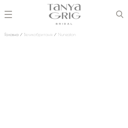
Головна
⁄
Великобританія
⁄
Nuneaton