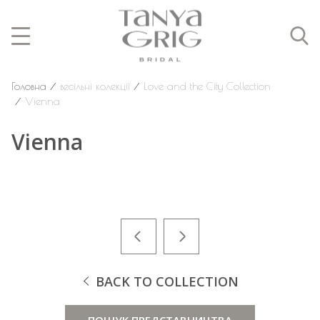
Головна
⁄
весільні колекції
⁄
Love and the City Collection
⁄
Vienna
Vienna
BACK TO COLLECTION
ПОШУК ПРЕДСТАВНИЦТВА