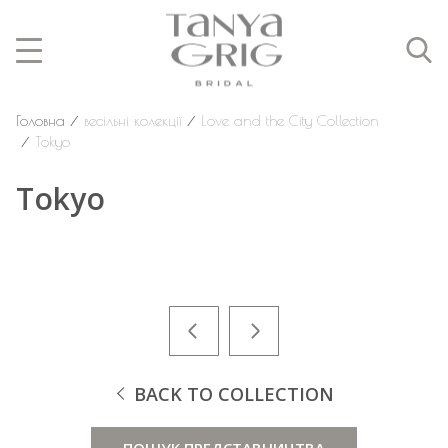
Головна
⁄
весільні колекції
⁄
Love and the City Collection
⁄
Tokyo
Tokyo
BACK TO COLLECTION
ПОШУК ПРЕДСТАВНИЦТВА