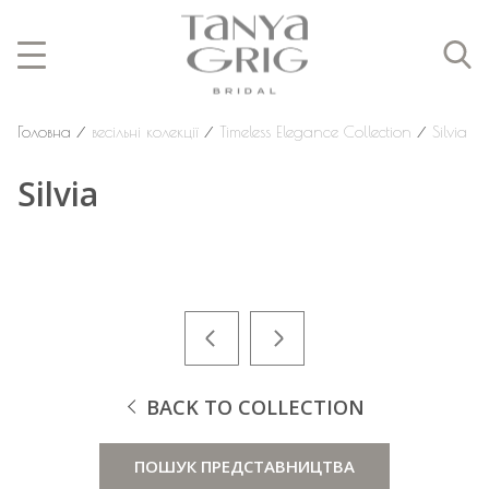
Головна
⁄
весільні колекції
⁄
Timeless Elegance Collection
⁄
Silvia
Silvia
BACK TO COLLECTION
ПОШУК ПРЕДСТАВНИЦТВА