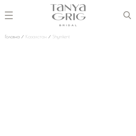
Головна
⁄
Казахстан
⁄
Shymkent