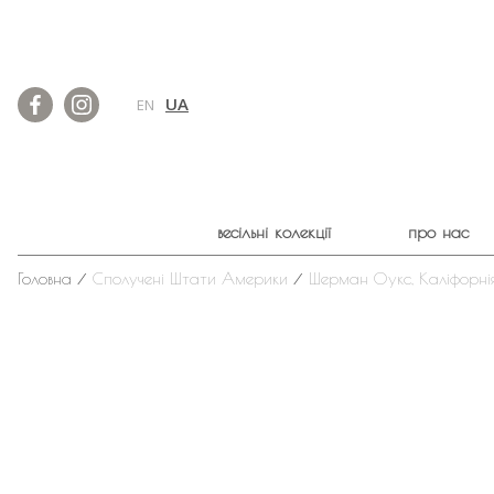
UA
EN
весільні колекції
про нас
Головна
⁄
Сполучені Штати Америки
⁄
Шерман Оукс, Каліфорні