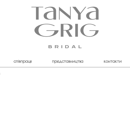
співпраця
представництва
контакти
я