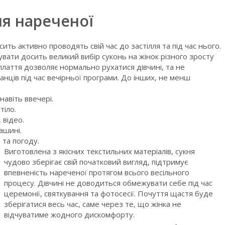
ля нареченої
ить активно проводять свій час до застілля та під час нього.
ати досить великий вибір суконь на жінок різного зросту
плаття дозволяє нормально рухатися дівчині, та не
анців під час вечірньої програми. До інших, не менш
авіть ввечері.
тіло.
 відео.
ашині.
та погоду.
Виготовлена з якісних текстильних матеріалів, сукня
чудово зберігає свій початковий вигляд, підтримує
впевненість нареченої протягом всього весільного
процесу. Дівчині не доводиться обмежувати себе під час
церемонії, святкування та фотосесії. Почуття щастя буде
зберігатися весь час, саме через те, що жінка не
відчуватиме жодного дискомфорту.