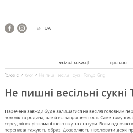
UA
EN
весільні колекції
про нас
Головна
⁄
блог
⁄
Не пишні весільні сукні Tanya Grig
Не пишні весільні сукні 
Наречена завжди буде залишатися на весіллі головним пер
чоловік та родина, але й всі запрошені гості. Саме тому
весі
серед жінок різноманітного віку та статури. Вони одночасн
перенавантажують образ. Дозволяють нівелювати деякі при