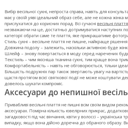
Вибір весільної сукні, непроста справа, навіть для консул
має у своїй уяві ідеальний образ себе, але не кожна жінка
прислухатися до корисних порад. Всі сучасні
весільні платт
незважаючи на це, достатньо дотримуватися наступних пор
категорії обрати саме те плаття, яке прикрашатиме фотогра
Стиль сукні – весільне плаття не пишне, найкраще рішення
Довжина подолу – залежить, наскільки активною буде жінка
Шлейф – знову повертається в моду серед наречених будь-
Текстиль – чим якісніша тканина сукні, тим краще вона три
Комфортабельність – навіть не обговорюється, тільки ідеал
Більшість подружніх пар також звертають увагу на вартість
щастя протягом всієї святкової події не може коштувати 
довелось шукати компроміс.
Аксесуари до непишної весіль
Привабливі весільні плаття не пишні всім своїм видом рек
аксесуарах. Помірна кількість ювелірних прикрас, додатко
загадковості під час вінчання, квіти у волоссі – українська 
випадку, якщо вона дійсно доречна до обраного образу. В