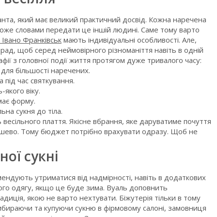
ьтанта, який має великий практичний досвід. Кожна наречена
 може словами передати це іншій людині. Саме тому варто
я Івано Франківськ
мають індивідуальні особливості. Але,
ад, щоб серед неймовірного різноманіття навіть в одній
фії з головної події життя протягом дуже тривалого часу:
 для більшості наречених.
 під час святкування.
якого віку.
має форму.
ьна сукня до тіла.
 весільного плаття. Якісне вбрання, яке даруватиме почуття
дешево. Тому бюджет потрібно врахувати одразу. Щоб не
ної сукні
омендують утриматися від надмірності, навіть в додаткових
вого одягу, якщо це буде зима. Вуаль доповнить
традиція, якою не варто нехтувати. Біжутерія тільки в тому
ибираючи та купуючи сукню в фірмовому салоні, замовниця