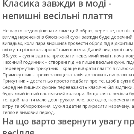
Класика завжди в моді -
непишні весільні плаття
Не варто недооцінювати саме цей образ, через те, що він з
вигляд нареченої в білосніжній сукні завжди буде доречний як 
випадках, коли пара вирішила провести обряд під відкритим 
влітку та різнокольорової гами восени. Даний вид сукні пасу
Яблуко – сукня здатна приховати невеликий живіт, початкову 
Пісочний годинник – створені під не пишні весільні сукні, пі
Перевернутий трикутник – краще вибрати плаття з глибоки
Прямокутник – трохи завищена талія дозволить виправити с
Трикутник – достатньо просто подбати про те, щоб в сукні б
Серед не пишних суконь переважають класичні білі відтінки
будь-який інший пастельний кольори. Якщо свято весілля б
те, щоб плаття мало довгі рукави. Але, все одно, наречена п
вітру та обмороження. Сукня здатна прикрасити наречену, 
тепло в зимовий період.
На що варто звернути увагу пр
весілля