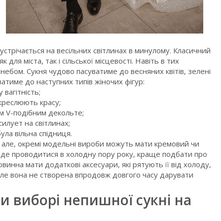
устрічається на весільних світлинах в минулому. Класичний
для міста, так і сільської місцевості. Навіть в тих
небом. Сукня чудово пасуватиме до весняних квітів, зелені
ватиме до наступних типів жіночих фігур:
вагітність;
дкреслюють красу;
м V-подібним декольте;
илует на світлинах;
ула вільна спідниця.
, але, окремі модельні вироби можуть мати кремовий чи
уде проводитися в холодну пору року, краще подбати про
овинна мати додаткові аксесуари, які рятують її від холоду,
але вона не створена впродовж довгого часу дарувати
и виборі непишної сукні на