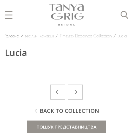
Головна
⁄
весільні колекції
⁄
Timeless Elegance Collection
⁄
Lucia
Lucia
BACK TO COLLECTION
ПОШУК ПРЕДСТАВНИЦТВА