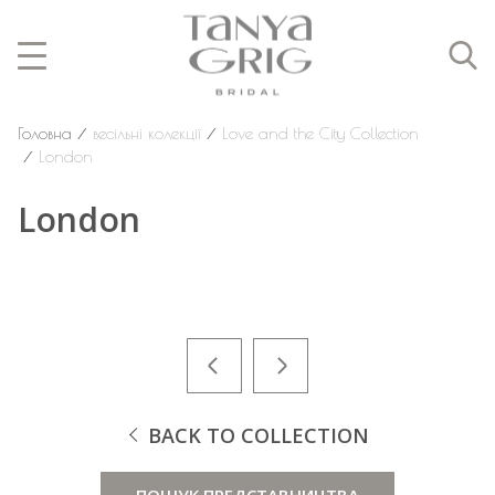
Головна
⁄
весільні колекції
⁄
Love and the City Collection
⁄
London
London
BACK TO COLLECTION
ПОШУК ПРЕДСТАВНИЦТВА