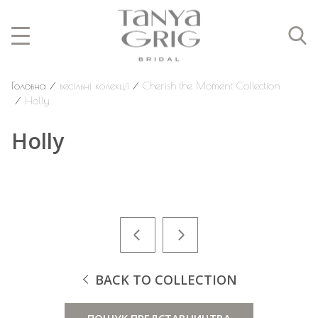
Головна
⁄
весільні колекції
⁄
Cherish the Moment Collection
⁄
Holly
Holly
BACK TO COLLECTION
ПОШУК ПРЕДСТАВНИЦТВА