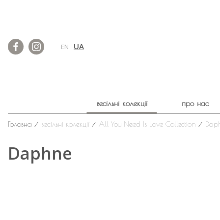
UA
EN
весільні колекції
про нас
Головна
⁄
весільні колекції
⁄
All You Need Is Love Collection
⁄
Dap
Daphne