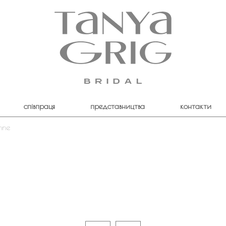
співпраця
представництва
контакти
hne