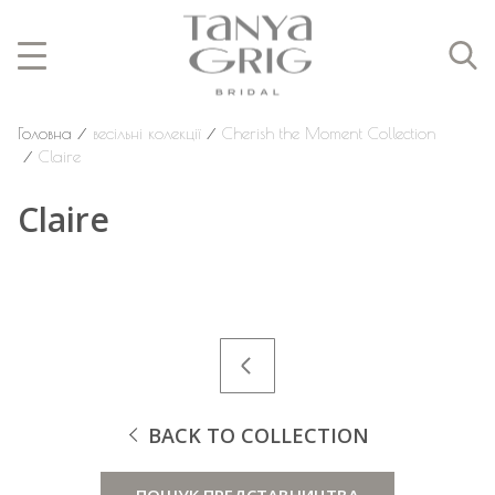
Головна
⁄
весільні колекції
⁄
Cherish the Moment Collection
⁄
Claire
Claire
BACK TO COLLECTION
ПОШУК ПРЕДСТАВНИЦТВА