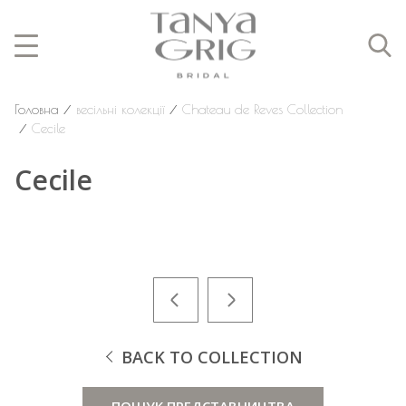
Головна
⁄
весільні колекції
⁄
Chateau de Reves Collection
⁄
Cecile
Cecile
BACK TO COLLECTION
ПОШУК ПРЕДСТАВНИЦТВА